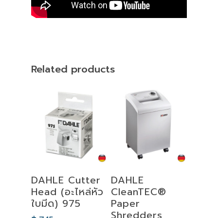
Related products
Add To Cart
Add To Cart
DAHLE Cutter
DAHLE
Head (อะไหล่หัว
CleanTEC®
ใบมีด) 975
Paper
Shredders