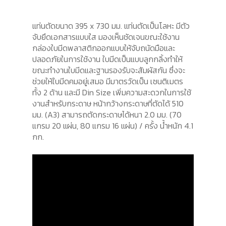
แท่นตัดขนาด 395 x 730 มม. แท่นตัดเป็นโลหะ มีตัว
จับยึดเอกสารแบบใส มองเห็นชัดเจนขณะใช้งาน
กล่องใบมีดพลาสติกออกแบบให้จับถนัดมือและ
ปลอดภัยในการใช้งาน ใบมีดเป็นแบบลูกกลิ้งทำให้
ขณะทำงานใบมีดและฐานรองรับจะสัมผัสกัน ซึ่งจะ
ช่วยให้ใบมีดคมอยู่เสมอ มีมาตรวัดเป็น เซนติเมตร
ทั้ง 2 ด้าน และมี Din Size เพิ่มความสะดวกในการใช้
งานสำหรับกระดาษ หน้ากว้างกระดาษที่ตัดได้ 510
มม. (A3) สามารถตัดกระดาษได้หนา 2.0 มม. (70
แกรม 20 แผ่น, 80 แกรม 16 แผ่น) / ครั้ง น้ำหนัก 4.1
กก.