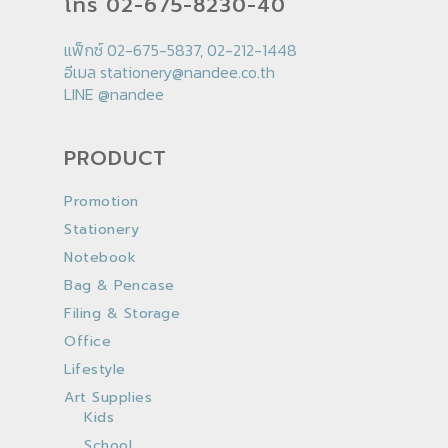
โทร 02-675-8230-40
แฟ็กซ์ 02-675-5837, 02-212-1448
อีเมล
stationery@nandee.co.th
LINE
@nandee
PRODUCT
Promotion
Stationery
Notebook
Bag & Pencase
Filing & Storage
Office
Lifestyle
Art Supplies
Kids
School