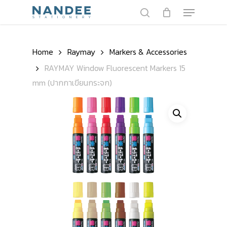
Skip
Menu
to
search
main
Close
content
Menu
Home
Raymay
Markers & Accessories
RAYMAY Window Fluorescent Markers 15
mm (ปากกาเขียนกระจก)