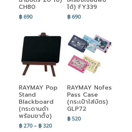
CH80
ได้) FY339
฿
690
฿
690
Select
Select
RAYMAY Pop
RAYMAY Nofes
Options
Options
Stand
Pass Case
Blackboard
(กระเป๋าใส่บัตร)
(กระดานดำ
GLP72
พร้อมขาตั้ง)
฿
520
Price
฿
270
–
฿
320
range: