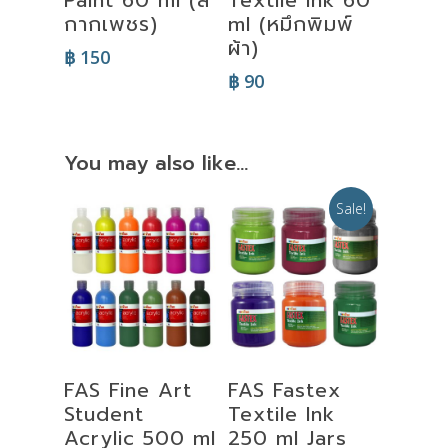
กากเพชร)
ml (หมึกพิมพ์
ผ้า)
฿
150
฿
90
You may also like…
Sale!
Select
Select
FAS Fine Art
FAS Fastex
Options
Options
Student
Textile Ink
Acrylic 500 ml
250 ml Jars