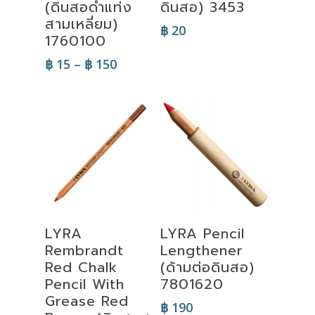
(ดินสอดำแท่ง
ดินสอ) 3453
สามเหลี่ยม)
฿
20
1760100
Price
฿
15
–
฿
150
range:
฿ 15
through
฿ 150
Add To Cart
Add To Cart
LYRA
LYRA Pencil
Rembrandt
Lengthener
Red Chalk
(ด้ามต่อดินสอ)
Pencil With
7801620
Grease Red
฿
190