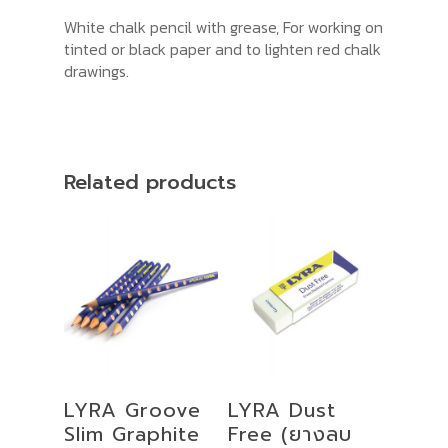
White chalk pencil with grease, For working on
tinted or black paper and to lighten red chalk
drawings.
Related products
Select
Add To Cart
LYRA Groove
LYRA Dust
Options
Slim Graphite
Free (ยางลบ