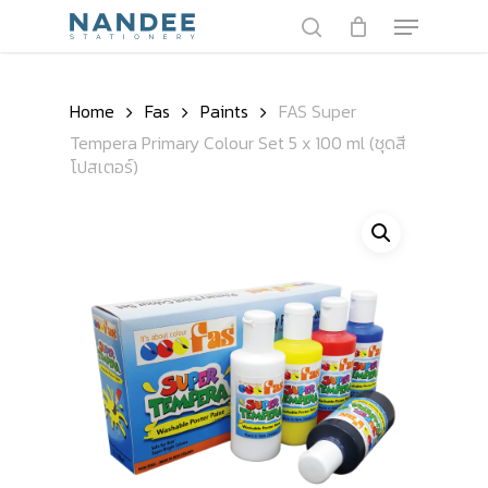
Skip
Menu
to
search
main
Close
content
Menu
Home
Fas
Paints
FAS Super
Tempera Primary Colour Set 5 x 100 ml (ชุดสี
โปสเตอร์)