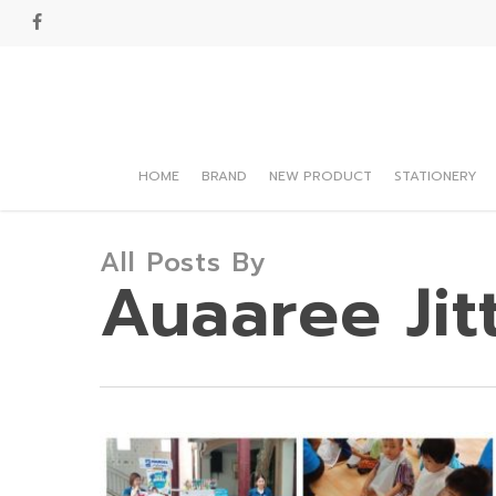
Skip
facebook
to
main
content
HOME
BRAND
NEW PRODUCT
STATIONERY
Hit enter to search or ESC to close
All Posts By
Auaaree Jit