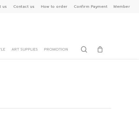
t us
Contact us
How to order
Confirm Payment
Member
search
YLE
ART SUPPLIES
PROMOTION