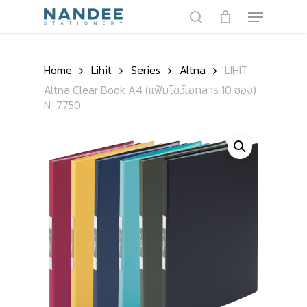
Skip
Menu
to
search
main
Close
content
Menu
Home
Lihit
Series
Altna
LIHIT
Altna Clear Book A4 (แฟ้มโชว์เอกสาร 10 ซอง)
N-7750