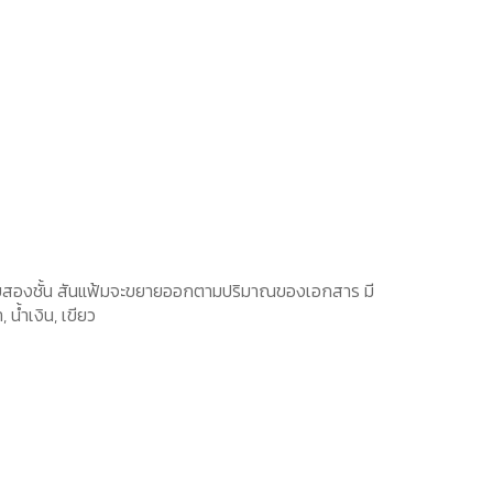
ับสองชั้น สันแฟ้มจะขยายออกตามปริมาณของเอกสาร มี
น้ำเงิน, เขียว