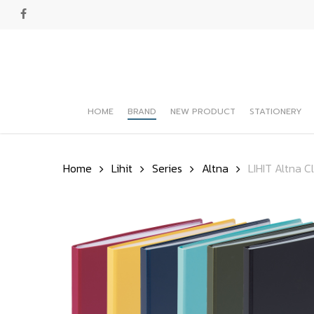
Skip
facebook
to
main
content
HOME
BRAND
NEW PRODUCT
STATIONERY
Hit enter to search or ESC to close
Home
Lihit
Series
Altna
LIHIT Altna C