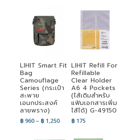
Select
Add To Cart
LIHIT Smart Fit
LIHIT Refill For
Options
Bag
Refillable
Camouflage
Clear Holder
Series (กระเป๋า
A6 4 Pockets
สะพาย
(ไส้เติมสำหรับ
เอนกประสงค์
แฟ้มเอกสารเพิ่ม
ลายพราง)
ไส้ได้) G-49150
Price
฿
960
–
฿
1,250
฿
175
range:
฿ 960