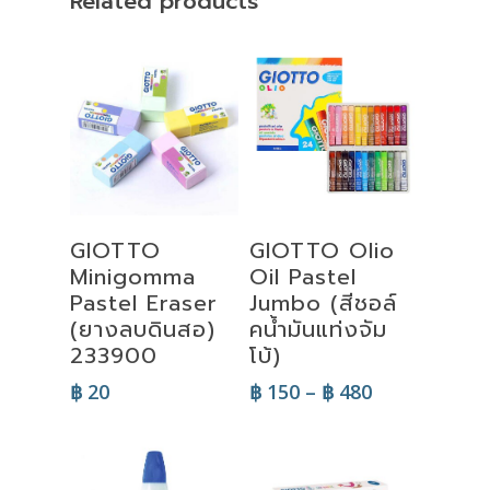
Related products
Select
Select
GIOTTO
GIOTTO Olio
Options
Options
Minigomma
Oil Pastel
Pastel Eraser
Jumbo (สีชอล์
(ยางลบดินสอ)
คน้ำมันแท่งจัม
233900
โบ้)
Price
฿
20
฿
150
–
฿
480
range:
฿ 150
through
฿ 480