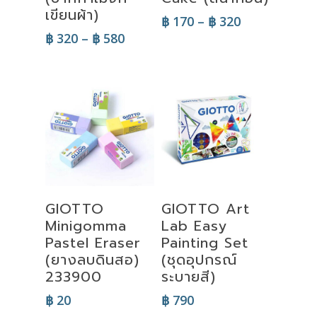
เขียนผ้า)
Price
฿
170
–
฿
320
range:
Price
฿
320
–
฿
580
฿ 170
range:
through
฿ 320
฿ 320
through
฿ 580
Select
Read More
GIOTTO
GIOTTO Art
Options
Minigomma
Lab Easy
Pastel Eraser
Painting Set
(ยางลบดินสอ)
(ชุดอุปกรณ์
233900
ระบายสี)
฿
20
฿
790