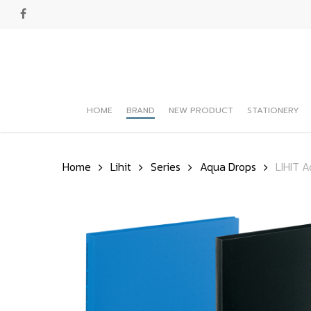
Skip
facebook
to
main
content
HOME
BRAND
NEW PRODUCT
STATIONERY
Hit enter to search or ESC to close
Home
Lihit
Series
Aqua Drops
LIHIT A