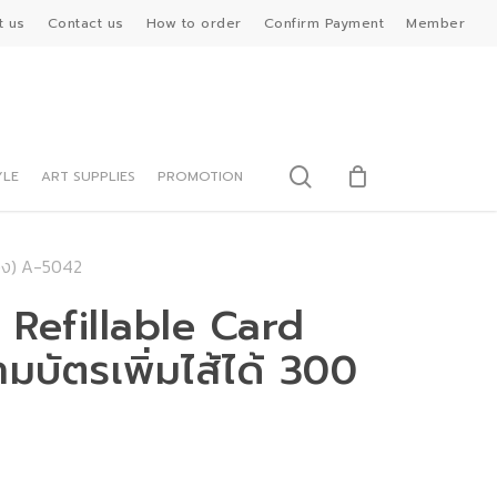
t us
Contact us
How to order
Confirm Payment
Member
search
YLE
ART SUPPLIES
PROMOTION
่อง) A-5042
 Refillable Card
บัตรเพิ่มไส้ได้ 300