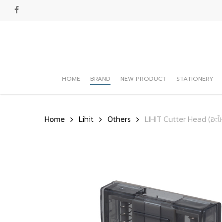
Skip
facebook
to
main
content
HOME
BRAND
NEW PRODUCT
STATIONERY
Hit enter to search or ESC to close
Home
Lihit
Others
LIHIT Cutter Head (อะไ