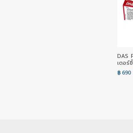
DAS P
เตอร์
฿
690