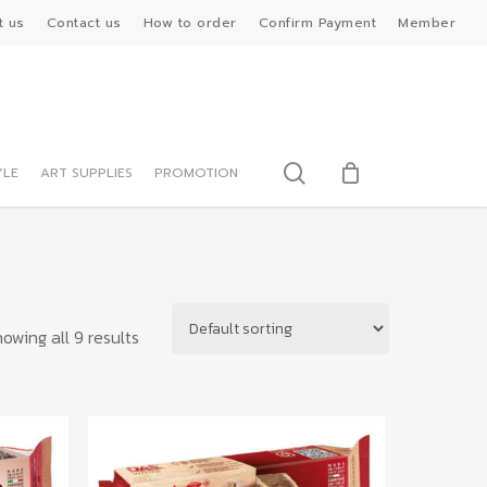
t us
Contact us
How to order
Confirm Payment
Member
search
YLE
ART SUPPLIES
PROMOTION
owing all 9 results