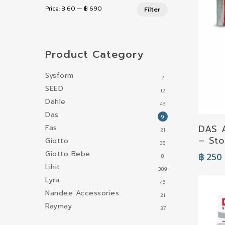
Min
Max
Price:
฿ 60
—
฿ 690
Filter
price
price
Product Category
Sysform
2
SEED
12
Dahle
43
Das
9
DAS A
Fas
21
– Ston
Giotto
38
Giotto Bebe
฿
250
8
Lihit
389
Lyra
46
Nandee Accessories
21
Raymay
37