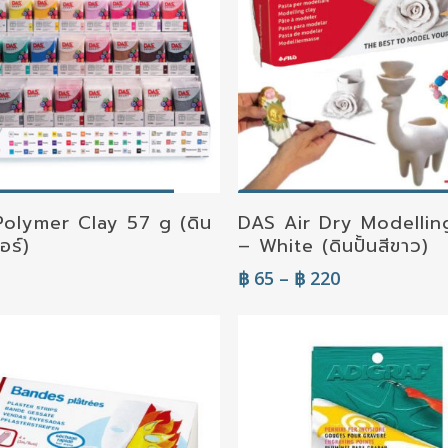
elect Options
Select Options
olymer Clay 57 g (ดิน
DAS Air Dry Modellin
อร์)
– White (ดินปั้นสีขาว)
Price
฿
65
–
฿
220
range:
฿ 65
through
฿ 220