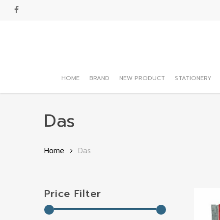
Skip
facebook
to
main
content
HOME
BRAND
NEW PRODUCT
STATIONERY
Hit enter to search or ESC to close
Das
Home
Das
Price Filter