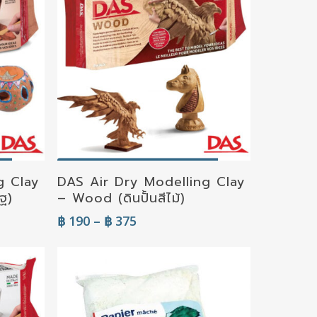
Select Options
g Clay
DAS Air Dry Modelling Clay
ิฐ)
– Wood (ดินปั้นสีไม้)
Price
฿
190
–
฿
375
range:
฿ 190
through
฿ 375