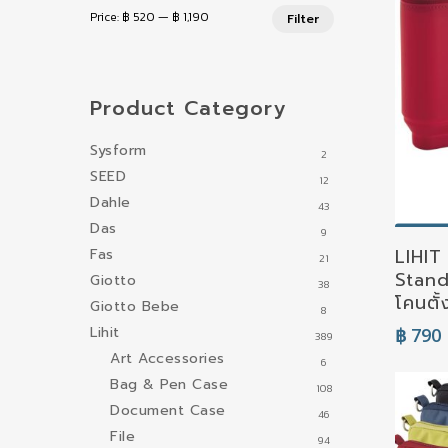
Min
Max
Price:
฿ 520
—
฿ 1,190
Filter
price
price
Product Category
Sysform
2
SEED
12
Dahle
43
Das
9
S
LIHIT
Fas
21
Stand
Giotto
38
โคนตั
Giotto Bebe
8
Lihit
฿
790
389
Art Accessories
6
Bag & Pen Case
108
Document Case
46
File
94