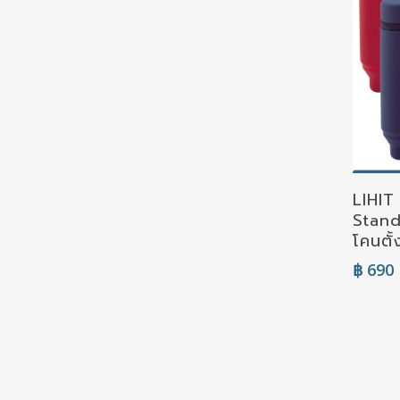
S
LIHIT
Stand
โคนตั
฿
690