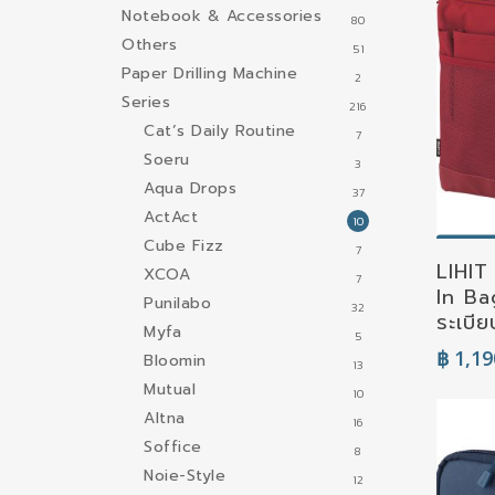
Notebook & Accessories
80
Others
51
Paper Drilling Machine
2
Series
216
Cat’s Daily Routine
7
Soeru
3
Aqua Drops
37
ActAct
10
Cube Fizz
S
7
LIHIT
XCOA
7
In Ba
Punilabo
32
ระเบี
Myfa
5
฿
1,19
Bloomin
13
Mutual
10
Altna
16
Soffice
8
Noie-Style
12