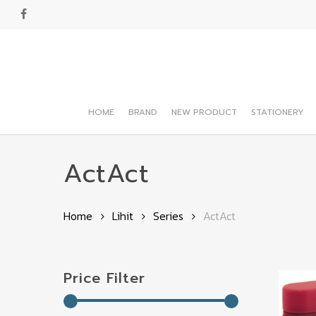
Skip
facebook
to
main
content
HOME
BRAND
NEW PRODUCT
STATIONERY
Hit enter to search or ESC to close
ActAct
Home
Lihit
Series
ActAct
Price Filter