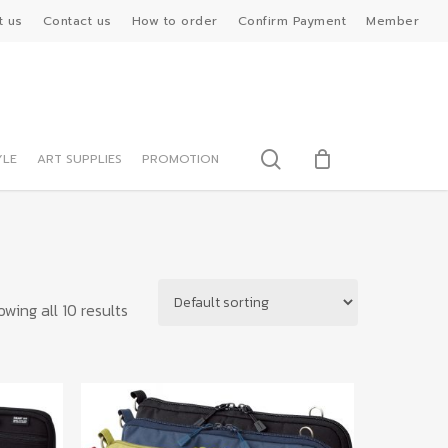
t us
Contact us
How to order
Confirm Payment
Member
search
YLE
ART SUPPLIES
PROMOTION
wing all 10 results