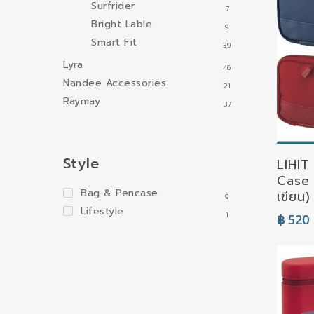
Surfrider
7
Bright Lable
9
Smart Fit
39
Lyra
46
Nandee Accessories
21
Raymay
37
S
Style
LIHIT
Case (
Bag & Pencase
เขียน
9
Lifestyle
1
฿
520