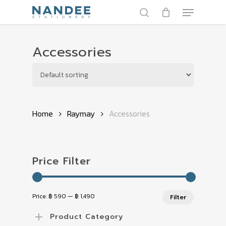
Skip
Menu
to
search
main
Close
content
Menu
Accessories
Home
Raymay
Accessories
Price Filter
Min
Max
Price:
฿ 590
—
฿ 1,490
Filter
price
price
Product Category