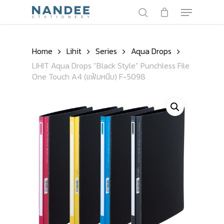
Skip
Menu
to
search
main
content
Home
Lihit
Series
Aqua Drops
LIHIT Aqua Drops “Black Style” Punchless File
One Touch A4 (แฟ้มหนีบ) F-5098